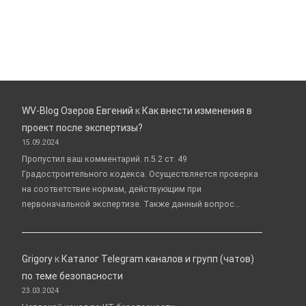
WV-Blog Озеров Евгений
к
Как внести изменения в
проект после экспертизы?
15.09.2024
Пропустил ваш комментарий. п.5.2 ст. 49
Градостроительного кодекса. Осуществляется проверка
на соответствие нормам, действующим при
первоначальной экспертизе. Также данный вопрос…
Grigory
к
Каталог Telegram каналов и групп (чатов)
по теме безопасности
23.03.2024