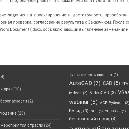
ёт о проделанной работе в формате Microsoft Word Document (
вие заданию на проектирование и достаточность проработки
орная проверка, согласование результата с Заказчиком. После 
 Word Document (.docx, doc), включающий выявленные замечания и
#у-статьи-есть-спонсор
(2)
(4)
AutoCAD
(7)
CAD
(5)
ITV
ожарка
(10)
VSa
VideoCAD
(3)
Ivideon
(2)
webinar
(8)
 безопасности
(2)
АСБ Рубикон
(2
Болид
(3)
ОПС
(1)
УЦ ТАКИР
(1)
людение
(26)
безопасный город
(4)
 мероприятия отрасли
(24)