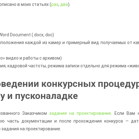
писано в моих статьях (
раз
,
два
).
ord Document (.docx, doc)
сположения каждой из камер и примерный вид получаемых от к
о» видео и работы с архивом)
ия, кадровой частоты, режима записи отдельно для режима «живо
оведении конкурсных процедур
у и пусконаладке
сованного Заказчиком
задания на проектирование
. Если Вам 
кую часть документации и после прохождения конкурса — да
 задания на проектирование.