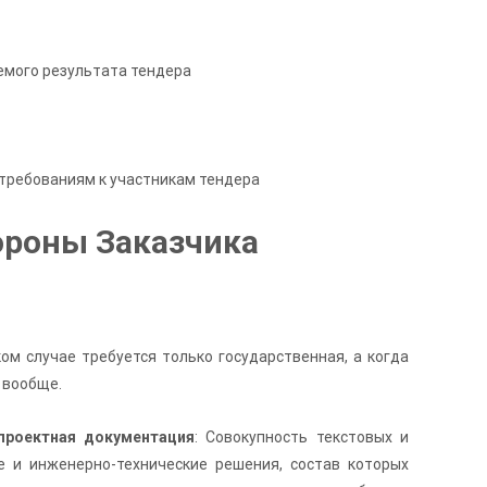
аемого результата тендера
 требованиям к участникам тендера
ороны Заказчика
ком случае требуется только государственная, а когда
 вообще.
проектная документация
: Совокупность текстовых и
е и инженерно-технические решения, состав которых