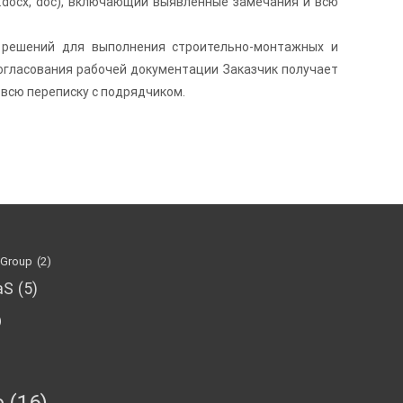
.docx, doc), включающий выявленные замечания и всю
 решений для выполнения строительно-монтажных и
согласования рабочей документации Заказчик получает
 всю переписку с подрядчиком.
 Group
(2)
aS
(5)
)