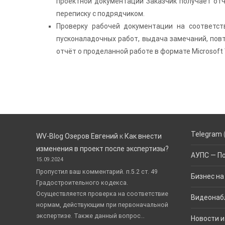
проектной документации Заказчик получает отч
переписку с подрядчиком.
Проверку рабочей документации на соответст
пусконаладочных работ, выдача замечаний, повт
отчёт о проделанной работе в формате Microsoft
Telegram
WV-Blog Озеров Евгений
к
Как внести
изменения в проект после экспертизы?
АУПС — П
15.09.2024
Пропустил ваш комментарий. п.5.2 ст. 49
Бизнес на
Градостроительного кодекса.
Осуществляется проверка на соответствие
Видеонаб
нормам, действующим при первоначальной
экспертизе. Также данный вопрос…
Новости и