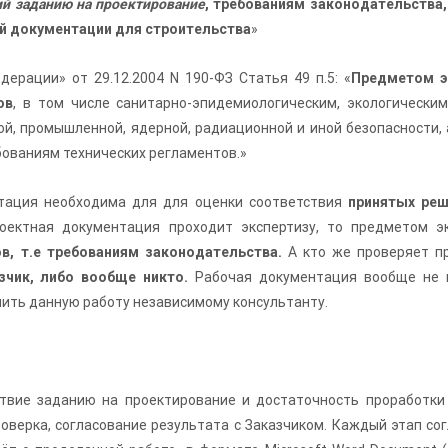
й заданию на проектирование
, требованиям законодательства
й документации для строительства
»
ерации» от 29.12.2004 N 190-ФЗ Статья 49 п.5: «
Предметом э
ов
, в том числе санитарно-эпидемиологическим, экологически
й, промышленной, ядерной, радиационной и иной безопасности,
ованиям технических регламентов.»
нтация необходима для для оценки соответствия
принятых ре
роектная документация проходит экспертизу, то предметом э
в, т.е требованиям законодательства.
А кто же проверяет п
азчик, либо вообще никто.
Рабочая документация вообще не п
ить данную работу независимому консультанту.
ствие заданию на проектирование и достаточность проработки
оверка, согласование результата с Заказчиком. Каждый этап со