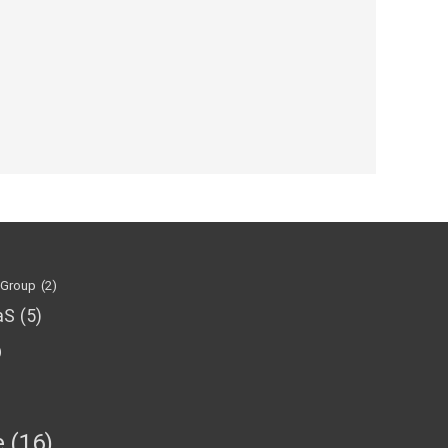
 Group
(2)
aS
(5)
)
е
(16)