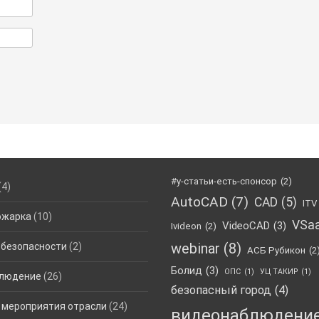
#у-статьи-есть-спонсор
(2)
(4)
AutoCAD
(7)
CAD
(5)
ITV
ожарка
(10)
VSa
VideoCAD
(3)
Ivideon
(2)
webinar
(8)
 безопасности
(2)
АСБ Рубикон
(2
Болид
(3)
ОПС
(1)
УЦ ТАКИР
(1)
людение
(26)
безопасный город
(4)
 мероприятия отрасли
(24)
видеонаблюдени