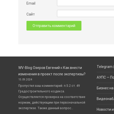
Email
Сайт
Telegram
WV-Blog Озеров Евгений
к
Как внести
изменения в проект после экспертизы?
АУПС — П
15.09.2024
Пропустил ваш комментарий. п.5.2 ст. 49
Бизнес на
Градостроительного кодекса.
Осуществляется проверка на соответствие
Видеонаб
нормам, действующим при первоначальной
экспертизе. Также данный вопрос…
Новости и