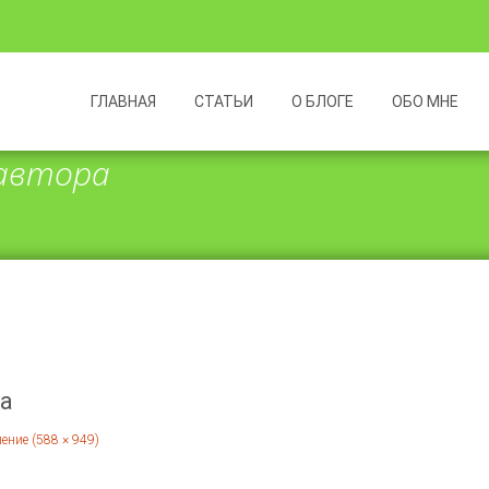
Перейти
к
ГЛАВНАЯ
СТАТЬИ
О БЛОГЕ
ОБО МНЕ
содержимому
 автора
ра
ение (588 × 949)