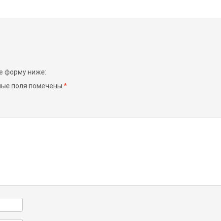
е форму ниже:
ные поля помечены
*