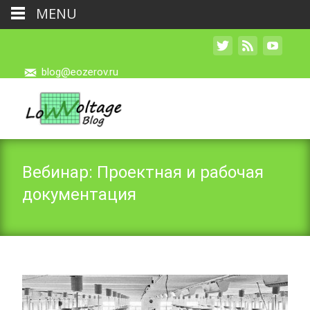
MENU
blog@eozerov.ru
Вебинар: Проектная и рабочая
документация