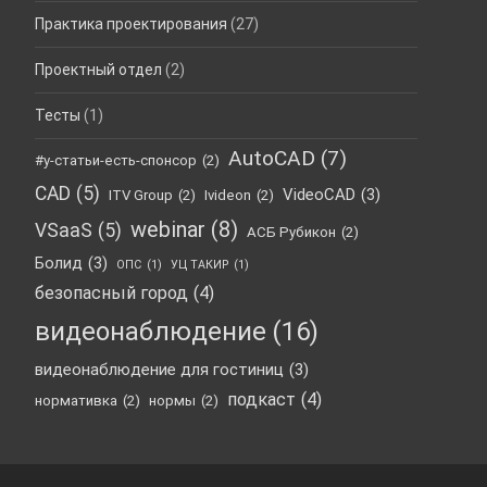
Практика проектирования
(27)
Проектный отдел
(2)
Тесты
(1)
AutoCAD
(7)
#у-статьи-есть-спонсор
(2)
CAD
(5)
VideoCAD
(3)
ITV Group
(2)
Ivideon
(2)
webinar
(8)
VSaaS
(5)
АСБ Рубикон
(2)
Болид
(3)
ОПС
(1)
УЦ ТАКИР
(1)
безопасный город
(4)
видеонаблюдение
(16)
видеонаблюдение для гостиниц
(3)
подкаст
(4)
нормативка
(2)
нормы
(2)