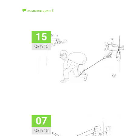
комментария 3
15
Окт/15
07
Окт/15