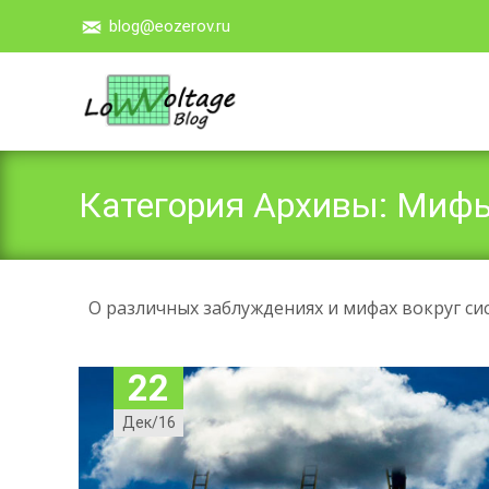
blog@eozerov.ru
Категория Архивы: Мифы
О различных заблуждениях и мифах вокруг с
22
Дек/16