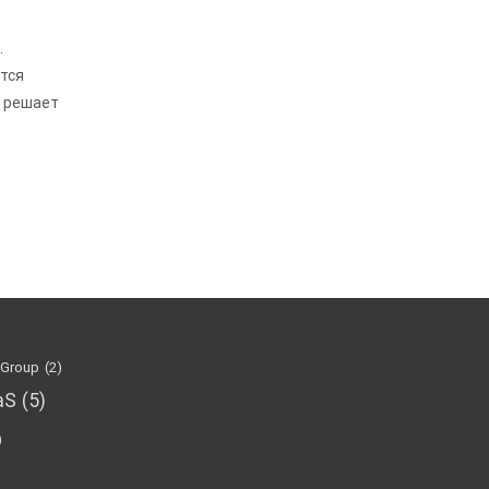
.
тся
е решает
 Group
(2)
aS
(5)
)