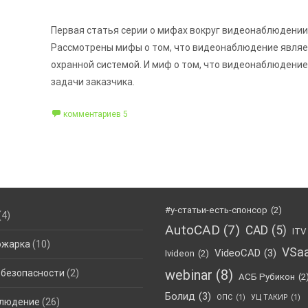
Первая статья серии о мифах вокруг видеонаблюдении
Рассмотрены мифы о том, что видеонаблюдение являе
охранной системой. И миф о том, что видеонаблюдени
задачи заказчика.
комментариев 5
#у-статьи-есть-спонсор
(2)
(4)
AutoCAD
(7)
CAD
(5)
ITV
ожарка
(10)
VSa
VideoCAD
(3)
Ivideon
(2)
webinar
(8)
 безопасности
(2)
АСБ Рубикон
(2
Болид
(3)
ОПС
(1)
УЦ ТАКИР
(1)
людение
(26)