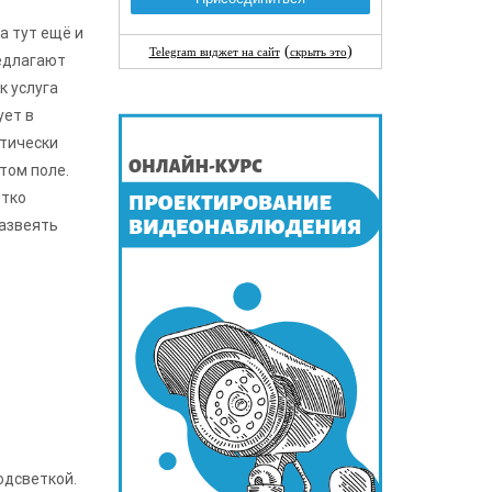
а тут ещё и
редлагают
к услуга
ует в
ктически
том поле.
ётко
развеять
одсветкой.