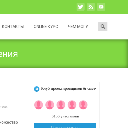
Search
КОНТАКТЫ
ONLINE КУРС
ЧЕМ МОГУ
for:
ения
VSaaS
множество