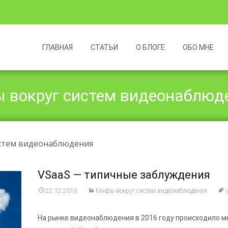
Перейти
к
ГЛАВНАЯ
СТАТЬИ
О БЛОГЕ
ОБО МНЕ
содержимому
 вокруг систем видеонаблюд
истем видеонаблюдения
VSaaS — типичные заблуждения
22.12.2016
Мифы вокруг систем видеонаблюдения
На рынке видеонаблюдения в 2016 году происходило 