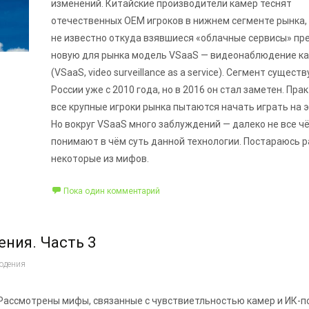
изменений. Китайские производители камер теснят
отечественных OEM игроков в нижнем сегменте рынка, 
не известно откуда взявшиеся «облачные сервисы» п
новую для рынка модель VSaaS — видеонаблюдение ка
(VSaaS, video surveillance as a service). Сегмент существ
России уже с 2010 года, но в 2016 он стал заметен. Пра
все крупные игроки рынка пытаются начать играть на э
Но вокруг VSaaS много заблуждений — далеко не все ч
понимают в чём суть данной технологии. Постараюсь 
некоторые из мифов.
Пока один комментарий
ния. Часть 3
юдения
 Рассмотрены мифы, связанные с чувствиетльностью камер и ИК-п