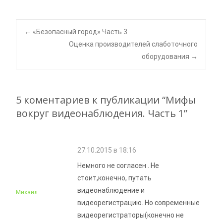
Навигация
←
«Безопасный город» Часть 3
Оценка производителей слаботочного
оборудования
→
по
статьям
5 коментариев к публикации “
Мифы
вокруг видеонаблюдения. Часть 1
”
27.10.2015 в 18:16
Немного не согласен . Не
стоит,конечно, путать
видеонаблюдение и
Михаил
видеорегистрацию. Но современные
видеорегистраторы(конечно не