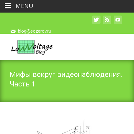
MENU
blog@eozerov.ru
Мифы вокруг видеонаблюдения.
Часть 1