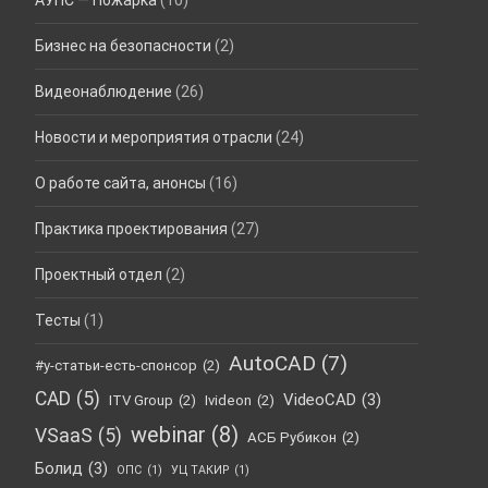
Бизнес на безопасности
(2)
Видеонаблюдение
(26)
Новости и мероприятия отрасли
(24)
О работе сайта, анонсы
(16)
Практика проектирования
(27)
Проектный отдел
(2)
Тесты
(1)
AutoCAD
(7)
#у-статьи-есть-спонсор
(2)
CAD
(5)
VideoCAD
(3)
ITV Group
(2)
Ivideon
(2)
webinar
(8)
VSaaS
(5)
АСБ Рубикон
(2)
Болид
(3)
ОПС
(1)
УЦ ТАКИР
(1)